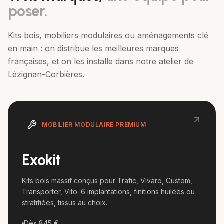
poser.
Kits bois, mobiliers modulaires ou aménagements clé
en main : on distribue les meilleures marques
françaises, et on les installe dans notre atelier de
Lézignan-Corbières.
MOBILIER MODULAIRE PREMIUM
Exokit
Kits bois massif conçus pour Trafic, Vivaro, Custom,
Transporter, Vito. 6 implantations, finitions huilées ou
stratifiées, tissus au choix.
Dès 845 €