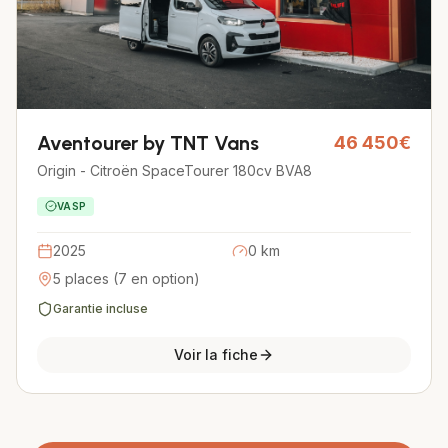
Volkswagen Transporter
39 990€
Eden Campervan L2H1 2.0 TDI 140ch — VASP
VASP
AUTONOME
2016
70 349 km
3 places
Garantie incluse
Voir la fiche