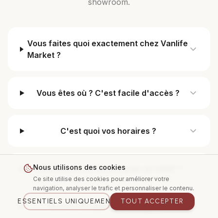
showroom.
Vous faites quoi exactement chez Vanlife
Market ?
Vous êtes où ? C'est facile d'accès ?
C'est quoi vos horaires ?
Nous utilisons des cookies
Vous pouvez m'homologuer en VASP ?
Ce site utilise des cookies pour améliorer votre
navigation, analyser le trafic et personnaliser le contenu.
ESSENTIELS UNIQUEMENT
TOUT ACCEPTER
Vous livrez partout en France ?