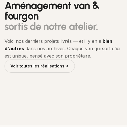
Aménagement van &
fourgon
sortis de notre atelier.
Voici nos derniers projets livrés — et il y en a
bien
VOLKSWAGEN TRANSPORTER T6.1 — L1H1
d'autres
dans nos archives. Chaque van qui sort d'ici
VW T6.1 Vert & Blanc — Kit Van
est unique, pensé avec son propriétaire.
VOLKSWAGEN TRANSPORTER T5 — L1H1
Honey
LAND ROVER DEFENDER 90 — PRÉPARÉ GT GALLERY
VW T5 Rouge — L'Aventurier
Voir toutes les réalisations
Defender 90 — GT Gallery Edition
Isolation
Habillage & Sol
Mobilier & Agencement
Isolation
Électricité
Mobilier & Agencement
Mobilier & Agencement
Électricité
Ventilation & Confort
Voir le projet
Voir le projet
Voir le projet
Sur devis
12
j
Sur devis
15
j
À partir de 3 500 €
5
j