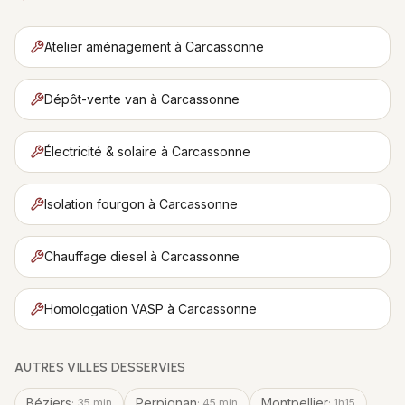
Atelier aménagement
à
Carcassonne
Dépôt-vente van
à
Carcassonne
Électricité & solaire
à
Carcassonne
Isolation fourgon
à
Carcassonne
Chauffage diesel
à
Carcassonne
Homologation VASP
à
Carcassonne
AUTRES VILLES DESSERVIES
Béziers
Perpignan
Montpellier
·
35 min
·
45 min
·
1h15