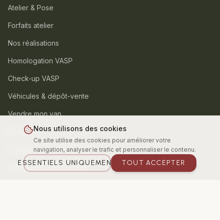
Atelier & Pose
Forfaits atelier
Nos réalisations
Homologation VASP
Check-up VASP
Véhicules & dépôt-vente
Vendre mon van
Nous utilisons des cookies
Boutique
Ce site utilise des cookies pour améliorer votre
TentBox – Tentes de toit
navigation, analyser le trafic et personnaliser le contenu.
ESSENTIELS UNIQUEMENT
TOUT ACCEPTER
Aventourer – Vans neufs
Espace Pro / Utilitaire
ZONES DESSERVIES