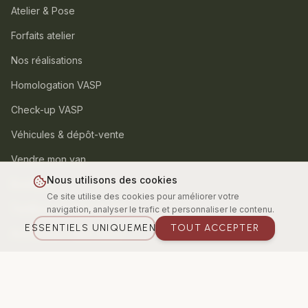
Atelier & Pose
Forfaits atelier
Nos réalisations
Homologation VASP
Check-up VASP
Véhicules & dépôt-vente
Vendre mon van
Nous utilisons des cookies
Boutique
Ce site utilise des cookies pour améliorer votre
TentBox – Tentes de toit
navigation, analyser le trafic et personnaliser le contenu.
ESSENTIELS UNIQUEMENT
TOUT ACCEPTER
Aventourer – Vans neufs
Espace Pro / Utilitaire
ZONES DESSERVIES