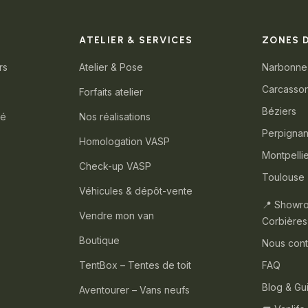
ATELIER & SERVICES
ZONES 
rs
Atelier & Pose
Narbonne
Carcasso
Forfaits atelier
Béziers
té
Nos réalisations
Perpigna
Homologation VASP
Montpelli
Check-up VASP
Toulouse
Véhicules & dépôt-vente
📍 Showr
Vendre mon van
Corbières
Boutique
Nous cont
TentBox – Tentes de toit
FAQ
Blog & Gu
Aventourer – Vans neufs