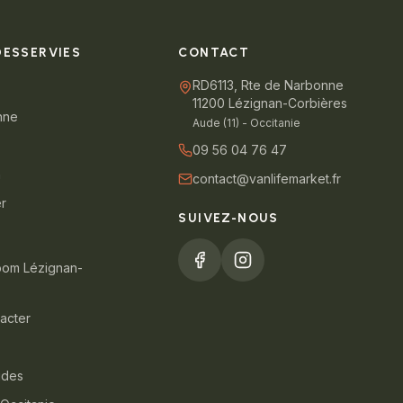
DESSERVIES
CONTACT
RD6113, Rte de Narbonne
11200 Lézignan-Corbières
nne
Aude (11) - Occitanie
09 56 04 76 47
n
contact@vanlifemarket.fr
er
SUIVEZ-NOUS
oom Lézignan-
acter
ides