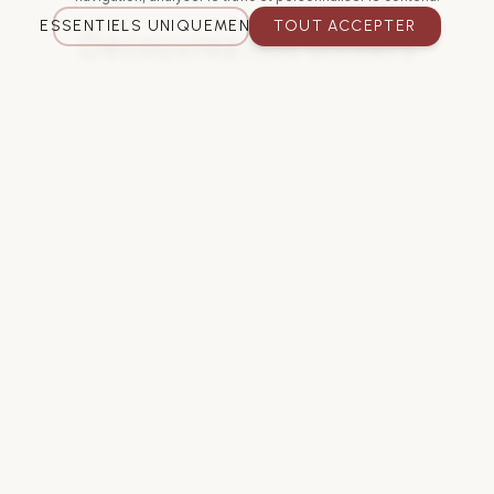
ESSENTIELS UNIQUEMENT
TOUT ACCEPTER
Découvrez nos univers
Tout ce dont vous avez besoin pour votre projet
van, exposé et disponible
Revendeur officiel TentBox
Tentes de toit
TentBox et accessoires premium