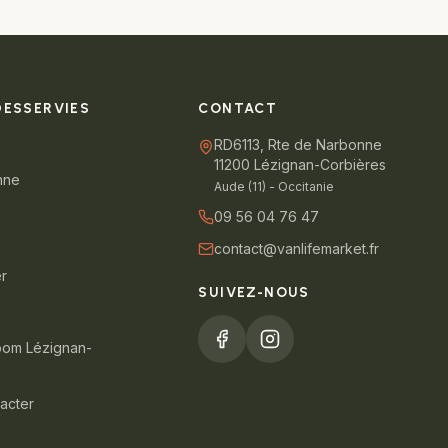
DESSERVIES
CONTACT
RD6113, Rte de Narbonne
11200 Lézignan-Corbières
nne
Aude (11) - Occitanie
09 56 04 76 47
n
contact@vanlifemarket.fr
er
SUIVEZ-NOUS
oom Lézignan-
acter