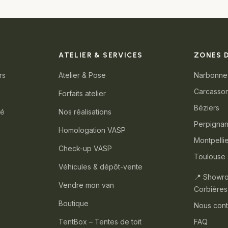
ATELIER & SERVICES
ZONES 
rs
Atelier & Pose
Narbonne
Carcasso
Forfaits atelier
Béziers
té
Nos réalisations
Perpigna
Homologation VASP
Montpelli
Check-up VASP
Toulouse
Véhicules & dépôt-vente
📍 Showr
Vendre mon van
Corbières
Boutique
Nous cont
TentBox – Tentes de toit
FAQ