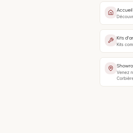
Accueil
Découvre
Kits d
Kits com
Showr
Venez n
Corbièr