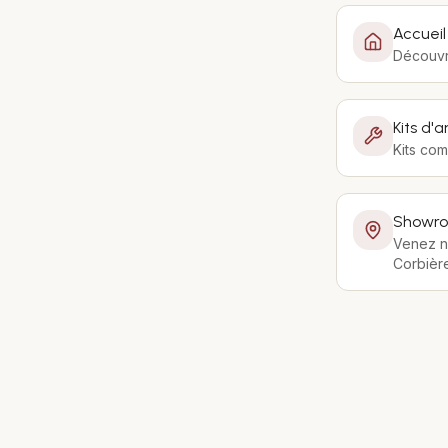
Accueil
Découvre
Kits d
Kits com
Showr
Venez n
Corbièr