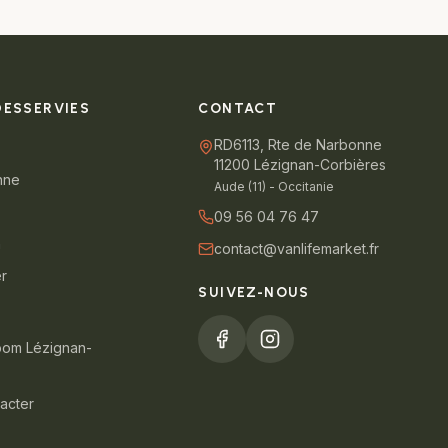
DESSERVIES
CONTACT
RD6113, Rte de Narbonne
11200 Lézignan-Corbières
nne
Aude (11) - Occitanie
09 56 04 76 47
n
contact@vanlifemarket.fr
er
SUIVEZ-NOUS
oom Lézignan-
acter