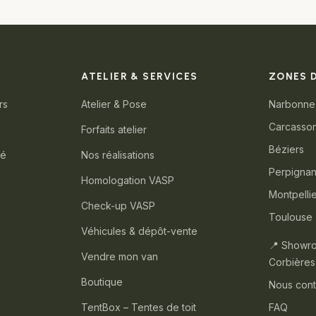
ATELIER & SERVICES
ZONES 
rs
Atelier & Pose
Narbonne
Carcasso
Forfaits atelier
Béziers
té
Nos réalisations
Perpigna
Homologation VASP
Montpelli
Check-up VASP
Toulouse
Véhicules & dépôt-vente
📍 Showr
Vendre mon van
Corbières
Boutique
Nous cont
TentBox – Tentes de toit
FAQ