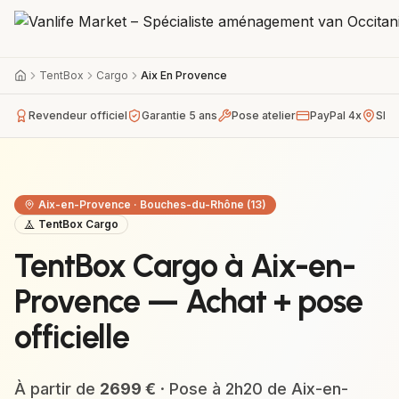
TentBox
Cargo
Aix En Provence
Revendeur officiel
Garantie 5 ans
Pose atelier
PayPal 4x
Sho
Aix-en-Provence
·
Bouches-du-Rhône (13)
TentBox Cargo
TentBox Cargo à Aix-en-
Provence — Achat + pose
officielle
À partir de
2699
€
· Pose à
2h20
de
Aix-en-