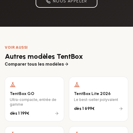
NOUS APPELER
VOIR AUSSI
Autres modèles TentBox
Comparer tous les modèles
TentBox GO
TentBox Lite 2026
Ultra-compacte, entrée de
Le best-seller polyvalent
gamme
dès
1 699€
dès
1 199€