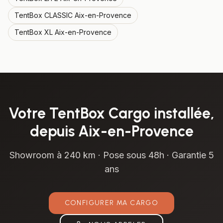
TentBox
CLASSIC
Aix-en-Provence
TentBox
XL
Aix-en-Provence
Votre
TentBox Cargo
installée,
depuis
Aix-en-Provence
Showroom à
240 km
· Pose sous 48h · Garantie 5
ans
CONFIGURER MA
CARGO