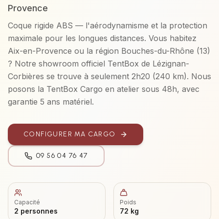
Provence
Coque rigide ABS — l'aérodynamisme et la protection
maximale pour les longues distances.
Vous habitez
Aix-en-Provence
ou la région
Bouches-du-Rhône (13)
? Notre showroom officiel TentBox de Lézignan-
Corbières se trouve à seulement
2h20
(
240 km
). Nous
posons la
TentBox Cargo
en atelier sous 48h, avec
garantie 5 ans matériel.
CONFIGURER MA
CARGO
09 56 04 76 47
Capacité
Poids
2 personnes
72 kg