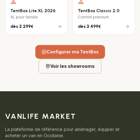
TentBox Lite XL 2026
TentBox Classic 2.0
XL pour famille
Confort premium
dès
2 299€
dès
2 499€
Configurer ma TentBox
Voir les showrooms
VANLIFE MARKET
La plateforme de référence pour aménager, équiper et
acheter un van en Occitanie.