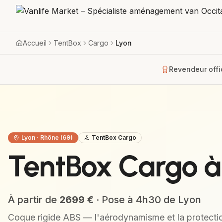
Accueil
TentBox
Cargo
Lyon
Revendeur offic
Lyon
·
Rhône (69)
TentBox Cargo
TentBox Cargo à 
À partir de
2699
€
· Pose à
4h30
de
Lyon
Coque rigide ABS — l'aérodynamisme et la protectio