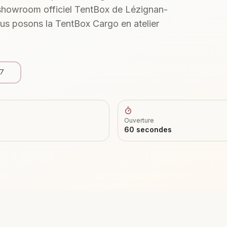
showroom officiel TentBox de Lézignan-
ous posons la
TentBox Cargo
en atelier
47
Ouverture
60 secondes