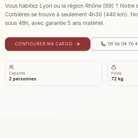
Vous habitez
Lyon
ou la région
Rhône (69)
? Notre 
Corbières se trouve à seulement
4h30
(
440 km
). N
sous 48h, avec garantie 5 ans matériel.
CONFIGURER MA
CARGO
09 56 04 76 
Capacité
Poids
2 personnes
72 kg