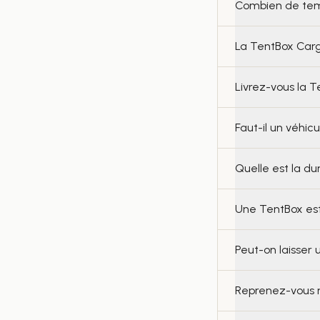
Combien de temp
La TentBox Carg
Livrez-vous la T
Faut-il un véhic
Quelle est la du
Une TentBox est-
Peut-on laisser 
Reprenez-vous m