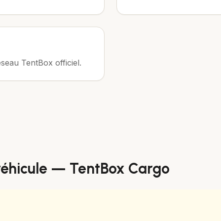
éseau TentBox officiel.
véhicule —
TentBox Cargo