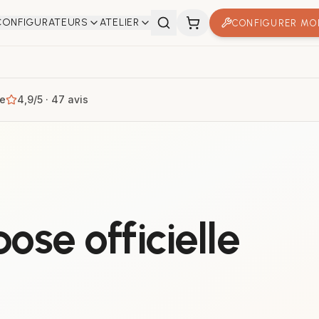
CONFIGURATEURS
ATELIER
CONFIGURER MO
e
4,9/5 · 47 avis
se officielle