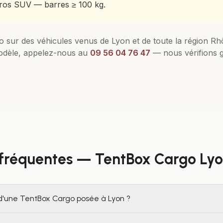
ros SUV — barres ≥ 100 kg.
o
sur des véhicules venus de
Lyon
et de toute la région
Rh
odèle, appelez-nous au
09 56 04 76 47
— nous vérifions g
 fréquentes —
TentBox Cargo
Ly
x d'une TentBox Cargo posée à Lyon ?