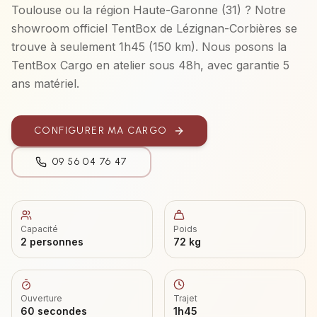
Toulouse
ou la région
Haute-Garonne (31)
? Notre
showroom officiel TentBox de Lézignan-Corbières se
trouve à seulement
1h45
(
150 km
). Nous posons la
TentBox Cargo
en atelier sous 48h, avec garantie 5
ans matériel.
CONFIGURER MA
CARGO
09 56 04 76 47
Capacité
Poids
2 personnes
72 kg
Ouverture
Trajet
60 secondes
1h45