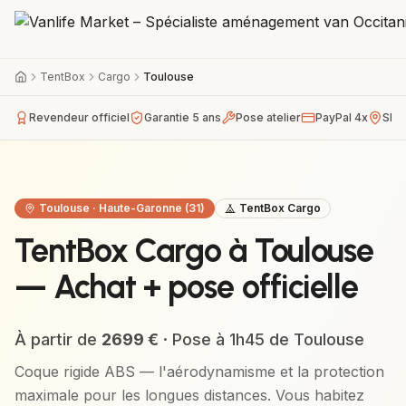
TentBox
Cargo
Toulouse
Revendeur officiel
Garantie 5 ans
Pose atelier
PayPal 4x
Sho
Toulouse
·
Haute-Garonne (31)
TentBox Cargo
TentBox Cargo à Toulouse
— Achat + pose officielle
À partir de
2699
€
· Pose à
1h45
de
Toulouse
Coque rigide ABS — l'aérodynamisme et la protection
maximale pour les longues distances.
Vous habitez