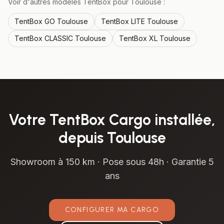
Voir d'autres modèles TentBox pour
Toulouse
:
TentBox
GO
Toulouse
TentBox
LITE
Toulouse
TentBox
CLASSIC
Toulouse
TentBox
XL
Toulouse
Votre
TentBox Cargo
installée,
depuis
Toulouse
Showroom à
150 km
· Pose sous 48h · Garantie 5
ans
CONFIGURER MA
CARGO