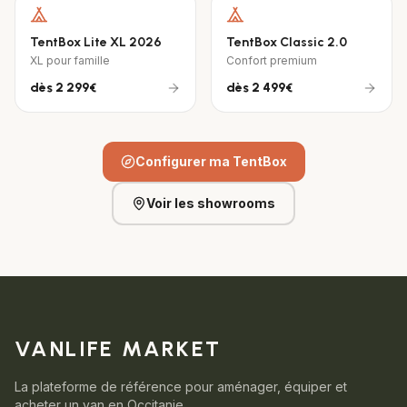
TentBox Lite XL 2026
TentBox Classic 2.0
XL pour famille
Confort premium
dès
2 299€
dès
2 499€
Configurer ma TentBox
Voir les showrooms
VANLIFE MARKET
La plateforme de référence pour aménager, équiper et
acheter un van en Occitanie.