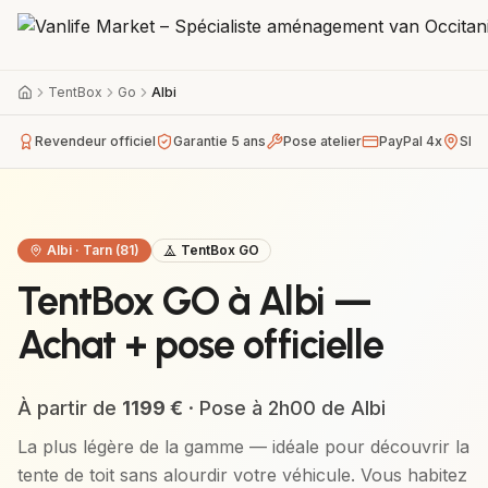
TentBox
Go
Albi
Revendeur officiel
Garantie 5 ans
Pose atelier
PayPal 4x
Sho
Albi
·
Tarn (81)
TentBox GO
TentBox GO à Albi —
Achat + pose officielle
À partir de
1199
€
· Pose à
2h00
de
Albi
La plus légère de la gamme — idéale pour découvrir la
tente de toit sans alourdir votre véhicule.
Vous habitez