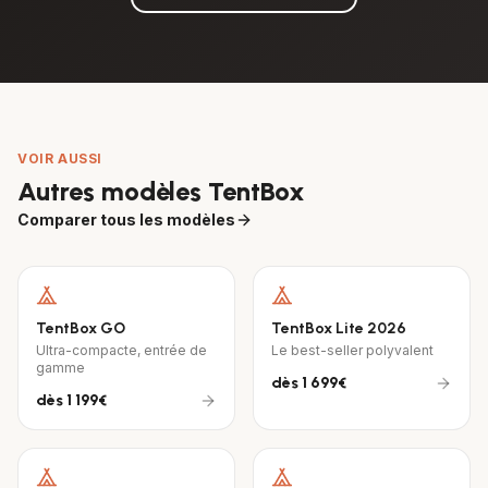
VOIR AUSSI
Autres modèles TentBox
Comparer tous les modèles
TentBox GO
TentBox Lite 2026
Ultra-compacte, entrée de
Le best-seller polyvalent
gamme
dès
1 699€
dès
1 199€