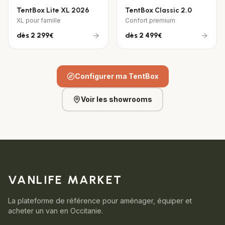
TentBox Lite XL 2026
TentBox Classic 2.0
XL pour famille
Confort premium
dès
2 299€
dès
2 499€
Configurer ma TentBox
Voir les showrooms
VANLIFE MARKET
La plateforme de référence pour aménager, équiper et
acheter un van en Occitanie.