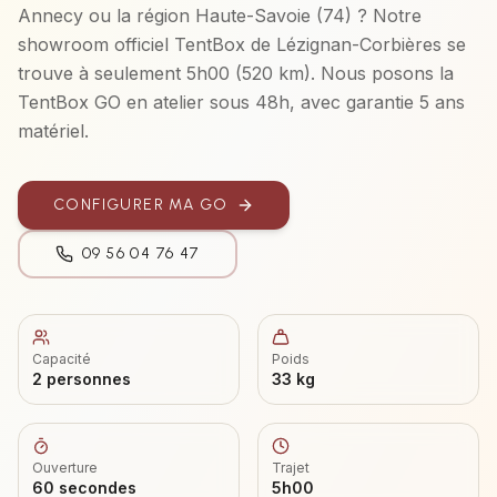
Annecy
ou la région
Haute-Savoie (74)
? Notre
showroom officiel TentBox de Lézignan-Corbières se
trouve à seulement
5h00
(
520 km
). Nous posons la
TentBox GO
en atelier sous 48h, avec garantie 5 ans
matériel.
CONFIGURER MA
GO
09 56 04 76 47
Capacité
Poids
2 personnes
33 kg
Ouverture
Trajet
60 secondes
5h00