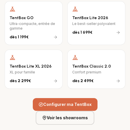
TentBox GO
TentBox Lite 2026
Ultra-compacte, entrée de
Le best-seller polyvalent
gamme
dès
1 699€
dès
1 199€
TentBox Lite XL 2026
TentBox Classic 2.0
XL pour famille
Confort premium
dès
2 299€
dès
2 499€
Configurer ma TentBox
Voir les showrooms