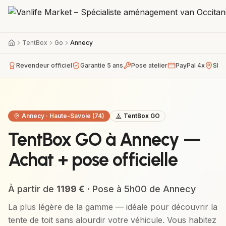
TentBox
Go
Annecy
Revendeur officiel
Garantie 5 ans
Pose atelier
PayPal 4x
Sho
Annecy
·
Haute-Savoie (74)
TentBox GO
TentBox GO à Annecy —
Achat + pose officielle
À partir de
1199
€
· Pose à
5h00
de
Annecy
La plus légère de la gamme — idéale pour découvrir la
tente de toit sans alourdir votre véhicule.
Vous habitez