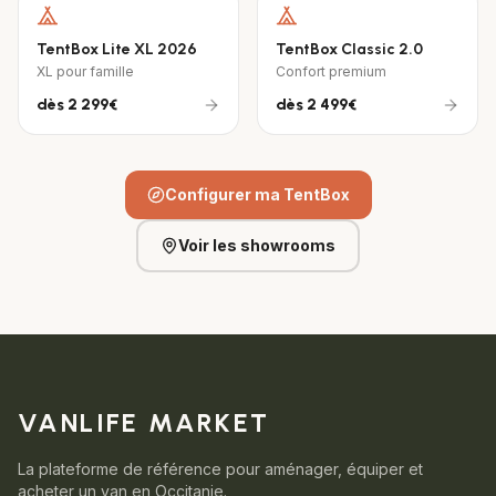
TentBox Lite XL 2026
TentBox Classic 2.0
XL pour famille
Confort premium
dès
2 299€
dès
2 499€
Configurer ma TentBox
Voir les showrooms
VANLIFE MARKET
La plateforme de référence pour aménager, équiper et
acheter un van en Occitanie.