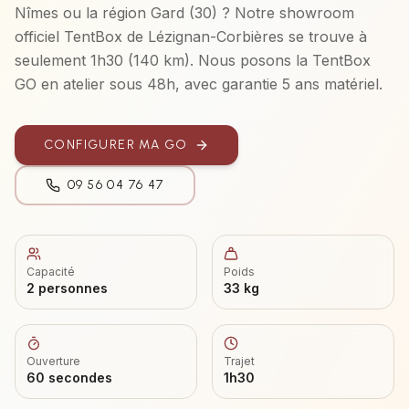
Nîmes
ou la région
Gard (30)
? Notre showroom
officiel TentBox de Lézignan-Corbières se trouve à
seulement
1h30
(
140 km
). Nous posons la
TentBox
GO
en atelier sous 48h, avec garantie 5 ans matériel.
CONFIGURER MA
GO
09 56 04 76 47
Capacité
Poids
2 personnes
33 kg
Ouverture
Trajet
60 secondes
1h30