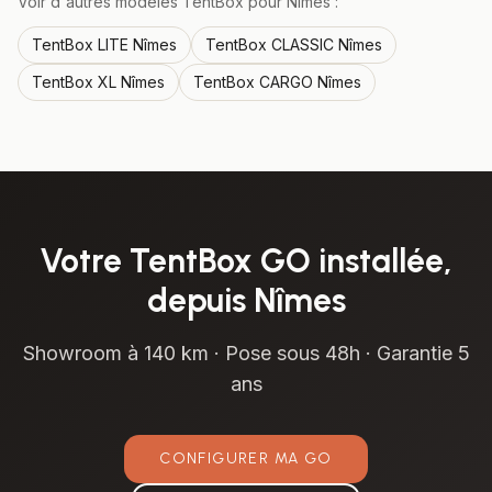
Voir d'autres modèles TentBox pour
Nîmes
:
TentBox
LITE
Nîmes
TentBox
CLASSIC
Nîmes
TentBox
XL
Nîmes
TentBox
CARGO
Nîmes
Votre
TentBox GO
installée,
depuis
Nîmes
Showroom à
140 km
· Pose sous 48h · Garantie 5
ans
CONFIGURER MA
GO