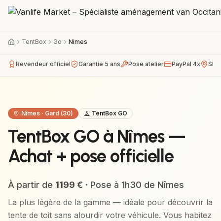
TentBox
Go
Nimes
Revendeur officiel
Garantie 5 ans
Pose atelier
PayPal 4x
Sho
Nîmes
·
Gard (30)
TentBox GO
TentBox GO à Nîmes —
Achat + pose officielle
À partir de
1199
€
· Pose à
1h30
de
Nîmes
La plus légère de la gamme — idéale pour découvrir la
tente de toit sans alourdir votre véhicule.
Vous habitez