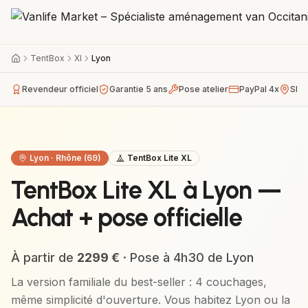
TentBox
Xl
Lyon
Revendeur officiel
Garantie 5 ans
Pose atelier
PayPal 4x
Sho
Lyon
·
Rhône (69)
TentBox Lite XL
TentBox Lite XL à Lyon —
Achat + pose officielle
À partir de
2299
€
· Pose à
4h30
de
Lyon
La version familiale du best-seller : 4 couchages,
même simplicité d'ouverture.
Vous habitez
Lyon
ou la