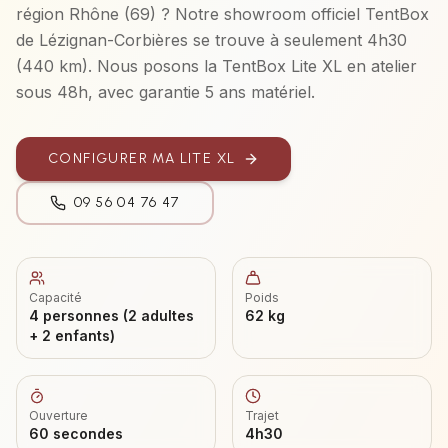
région
Rhône (69)
? Notre showroom officiel TentBox
de Lézignan-Corbières se trouve à seulement
4h30
(
440 km
). Nous posons la
TentBox Lite XL
en atelier
sous 48h, avec garantie 5 ans matériel.
CONFIGURER MA
LITE XL
09 56 04 76 47
Capacité
Poids
4 personnes (2 adultes
62 kg
+ 2 enfants)
Ouverture
Trajet
60 secondes
4h30