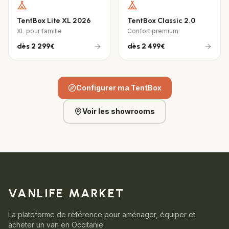
TentBox Lite XL 2026
TentBox Classic 2.0
XL pour famille
Confort premium
dès
2 299€
dès
2 499€
Configurer ma TentBox
Voir les showrooms
VANLIFE MARKET
La plateforme de référence pour aménager, équiper et
acheter un van en Occitanie.