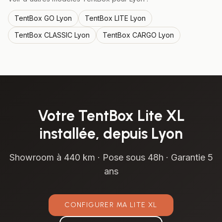
TentBox
GO
Lyon
TentBox
LITE
Lyon
TentBox
CLASSIC
Lyon
TentBox
CARGO
Lyon
Votre
TentBox Lite XL
installée, depuis
Lyon
Showroom à
440 km
· Pose sous 48h · Garantie 5
ans
CONFIGURER MA
LITE XL